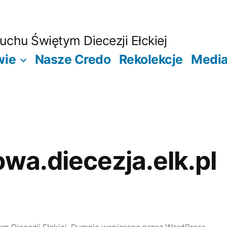
chu Świętym Diecezji Ełckiej
wie
Nasze Credo
Rekolekcje
Medi
owa.diecezja.elk.pl