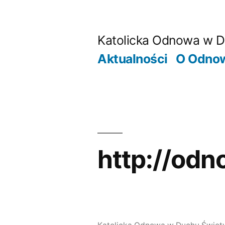
Przejdź
do
Katolicka Odnowa w Du
treści
Aktualności
O Odno
http://odn