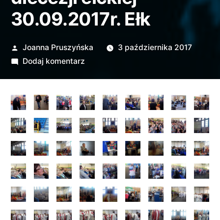
30.09.2017r. Ełk
Opublikowane
Joanna Pruszyńska
3 października 2017
przez
do
Dodaj komentarz
Fotorelacja
ze
Złotego
Jubileuszu
Odnowy
w
Duchu
Świętym
diecezji
ełckiej
30.09.2017r.