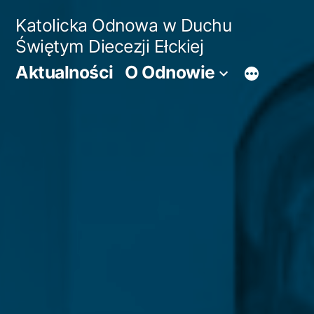
Przejdź
Katolicka Odnowa w Duchu
do
Świętym Diecezji Ełckiej
treści
Aktualności
O Odnowie